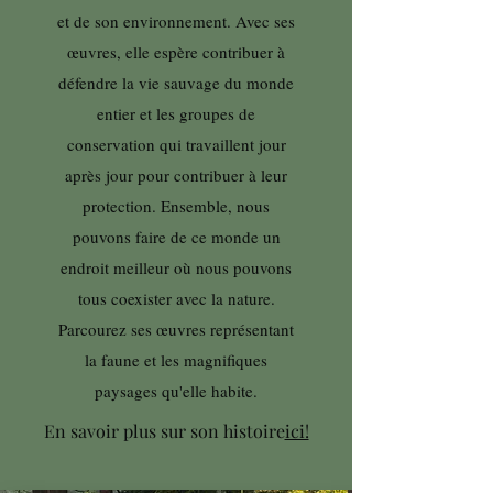
et de son environnement. Avec ses
œuvres, elle espère contribuer à
défendre la vie sauvage du monde
entier et les groupes de
conservation qui travaillent jour
après jour pour contribuer à leur
protection. Ensemble, nous
pouvons faire de ce monde un
endroit meilleur où nous pouvons
tous coexister avec la nature.
Parcourez ses œuvres représentant
la faune et les magnifiques
paysages qu'elle habite.
En savoir plus sur son histoire
ici!