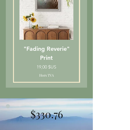
"Fading Reverie"
“Awaken” Pri
Print
Prix
19,00 $US
Hors TVA
$330.76