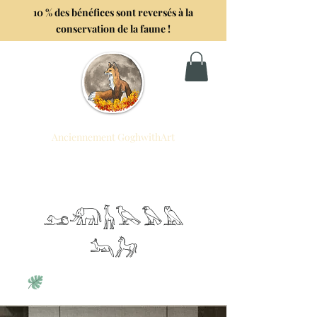
10 % des bénéfices sont reversés à la
conservation de la faune !
Anciennement GoghwithArt
Artistique Foxtrot
Célébrer la vie à travers l'art
𓃭𓃰𓃱𓅂𓅃𓅓
𓃢𓃗