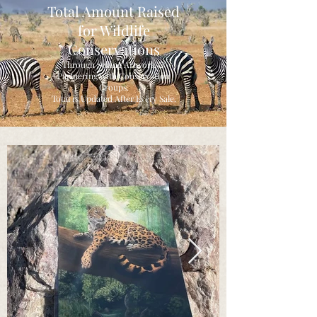
Total Amount Raised
for Wildlife
Conservations
Through Selling Artwork &
Partnering with Conservation
Groups
.
Total is Updated After Every Sale.