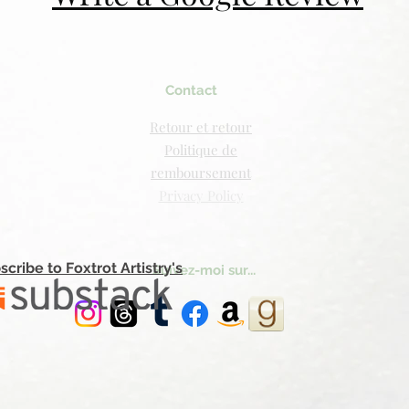
Contact
Retour et retour
Politique de
remboursement
Privacy Policy
scribe to Foxtrot Artistry's
Suivez-moi sur...