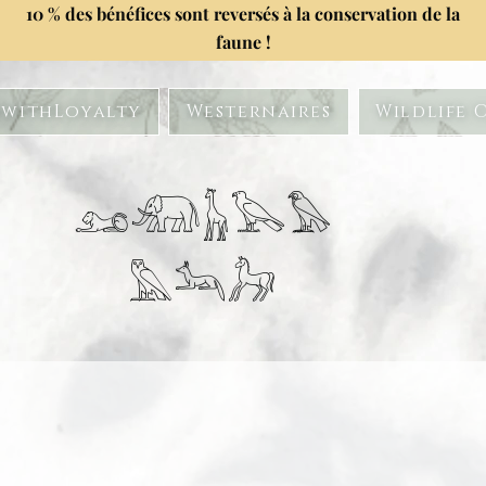
10 % des bénéfices sont reversés à la conservation de la
faune !
withLoyalty
Westernaires
Wildlife 
𓃭𓃰𓃱𓅂𓅃
𓅓𓃢𓃗