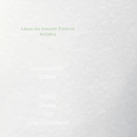
Lieux où trouver Foxtrot
Artistry
Lulu Bookstore
Amazon
INPRNT
Displate
Faire
Horse Haven Ranch