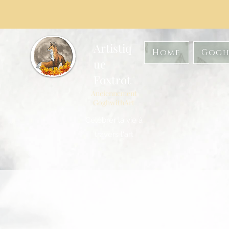
Artistiq
Home
Gogh
ue
Foxtrot
Anciennement
GoghwithArt
Célébrer la vie à
travers l'art