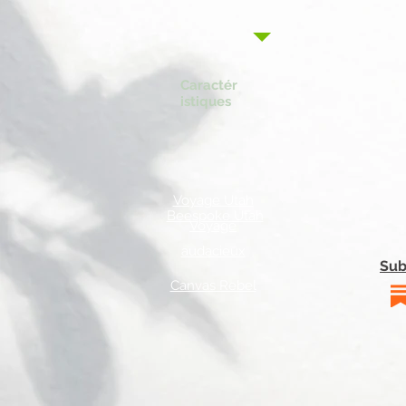
Caractér
istiques
Voyage Utah
Beespoke Utah
Voyage
audacieux
Sub
Canvas Rebel