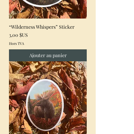
“Wilderness Whispers” Sticker
Prix
3,00 $US
Hors TVA
Ajouter au panier