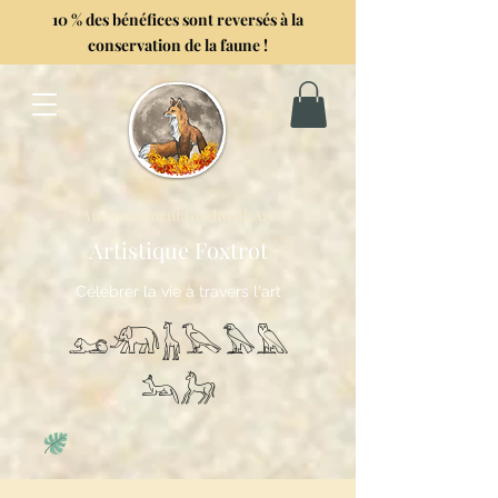
10 % des bénéfices sont reversés à la
conservation de la faune !
Anciennement GoghwithArt
Artistique Foxtrot
Célébrer la vie à travers l'art
𓃭𓃰𓃱𓅂𓅃𓅓
𓃢𓃗