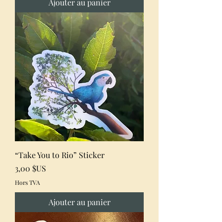
Ajouter au panier
“Take You to Rio” Sticker
Prix
3,00 $US
Hors TVA
Ajouter au panier