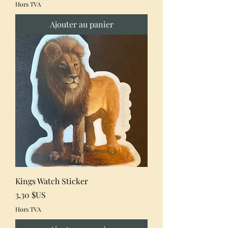
Hors TVA
Ajouter au panier
Kings Watch Sticker
Prix
3,30 $US
Hors TVA