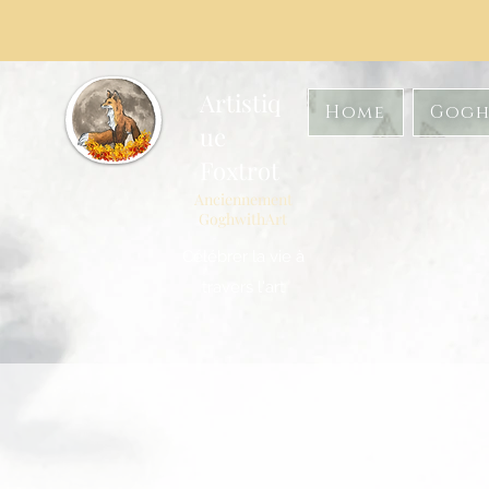
Artistiq
Home
Gogh
ue
Foxtrot
Anciennement
GoghwithArt
Célébrer la vie à
travers l'art