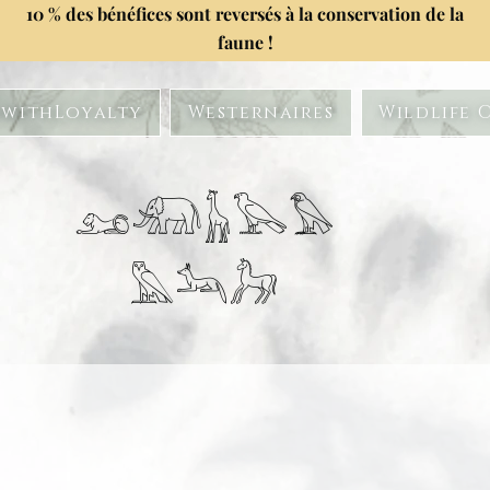
10 % des bénéfices sont reversés à la conservation de la
faune !
withLoyalty
Westernaires
Wildlife 
𓃭𓃰𓃱𓅂𓅃
𓅓𓃢𓃗