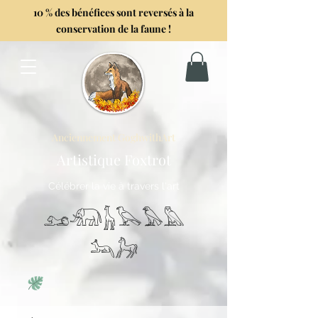
10 % des bénéfices sont reversés à la
conservation de la faune !
Anciennement GoghwithArt
Artistique Foxtrot
Célébrer la vie à travers l'art
𓃭𓃰𓃱𓅂𓅃𓅓
𓃢𓃗