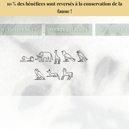
10 % des bénéfices sont reversés à la conservation de la
faune !
withLoyalty
Westernaires
Wildlife 
𓃭𓃰𓃱𓅂𓅃
𓅓𓃢𓃗