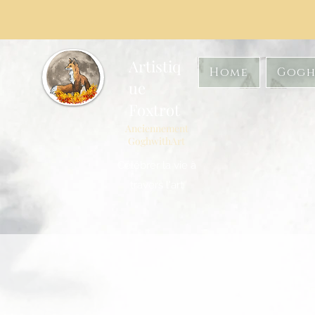
Artistiq
Home
Gogh
ue
Foxtrot
Anciennement
GoghwithArt
Célébrer la vie à
travers l'art