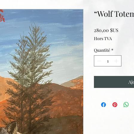
“Wolf Totem
Prix
280,00 $US
Hors TVA
Quantité
*
Aj