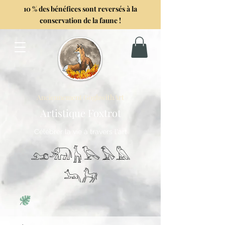
10 % des bénéfices sont reversés à la
conservation de la faune !
Anciennement GoghwithArt
Artistique Foxtrot
Célébrer la vie à travers l'art
𓃭𓃰𓃱𓅂𓅃𓅓
𓃢𓃗