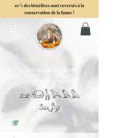
10 % des bénéfices sont reversés à la
conservation de la faune !
Anciennement GoghwithArt
Artistique Foxtrot
Célébrer la vie à travers l'art
𓃭𓃰𓃱𓅂𓅃𓅓
𓃢𓃗