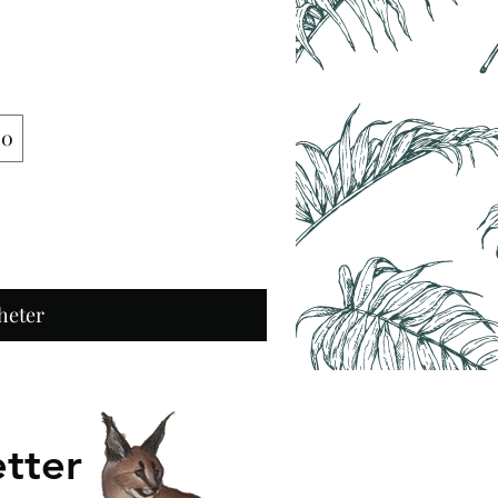
00
heter
tter