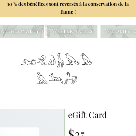
10 % des bénéfices sont reversés à la conservation de la
faune !
withLoyalty
Westernaires
Wildlife 
𓃭𓃰𓃱𓅂𓅃
𓅓𓃢𓃗
eGift Card
$25