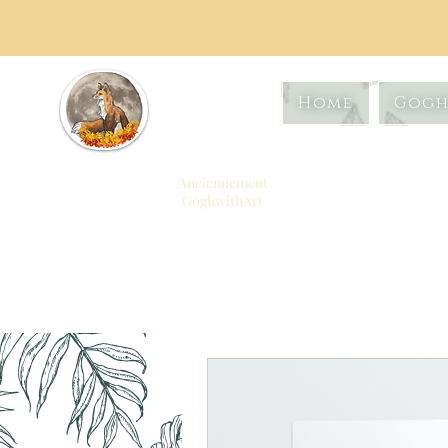
Artistiq
Home
Gogh
ue
Foxtrot
Anciennement
GoghwithArt
Célébrer la vie à
travers l'art