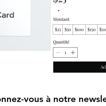
Montant
$25
$50
$100
$150
$2
Quantité
Ac
nnez-vous à notre newsle